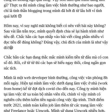
gì? Thực ra thì mình cũng làm việc bình thường như bao người,
chỉ là tinh thần blogging trong mình đã bớt đi từ lâu bởi vì tính
quá lười 😞
Hôm nay, vì suy nghĩ mãi không biết có nên viết bài này không?
Sau vài lần trằn trọc, mình quyết định chia sẻ lại hành trình như
tiêu đề. Chắc hẳn các bạn nhấp vào bài viết cũng phần nhiều vì
đọc tiêu đề đúng không? Đúng vậy, chủ đích của mình là như vậy
đó!😆
Chắc hẳn các bạn đang thắc mắc mình kiếm tiền từ đâu mà có con
số đó. Rồi, cứ từ từ thì các bạn sẽ hiểu ngay thôi, cũng ngắn gọn
súc tích.
Mình là một web developer bình thường, công việc văn phòng 8h
mỗi ngày. Hiện tại mình làm việc dưới dạng làm việc ở nhà (work
from home) kể từ đợt dịch covid cho đến nay. Công ty mình hiện
tại làm việc từ xa toàn bộ nhân viên rồi, chính vì vậy mình có
nghiên cứu thêm kiếm tiền ngoài công việc lập trình. Thời điểm
trước 2021, mình toàn kiếm job làm thêm từ các trang làm việc
như Freelance hoặc Upwork. Mình sử dụng Upwork nhiều hơn,