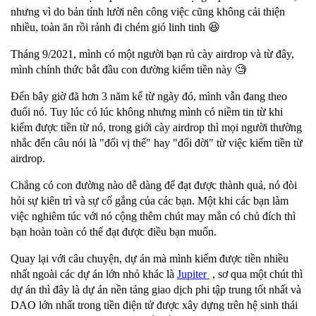
nhưng vì do bản tính lười nên công việc cũng không cải thiện
nhiều, toàn ăn rồi rảnh đi chém gió linh tinh 😆
Tháng 9/2021, mình có một người bạn rủ cày airdrop và từ đây,
mình chính thức bắt đầu con đường kiếm tiền này 🧐
Đến bây giờ đã hơn 3 năm kể từ ngày đó, mình vẫn đang theo
đuổi nó. Tuy lúc có lúc không nhưng mình có niềm tin từ khi
kiếm được tiền từ nó, trong giới cày airdrop thì mọi người thường
nhắc đến câu nói là "đổi vị thế" hay "đổi đời" từ việc kiếm tiền từ
airdrop.
Chẳng có con đường nào dễ dàng để đạt được thành quả, nó đòi
hỏi sự kiên trì và sự cố gắng của các bạn. Một khi các bạn làm
việc nghiêm túc với nó cộng thêm chút may mắn có chủ đích thì
bạn hoàn toàn có thể đạt được điều bạn muốn.
Quay lại với câu chuyện, dự án mà mình kiếm được tiền nhiều
nhất ngoài các dự án lớn nhỏ khác là
Jupiter
, sơ qua một chút thì
dự án thì đây là dự án nền tảng giao dịch phi tập trung tốt nhất và
DAO lớn nhất trong tiền điện tử được xây dựng trên hệ sinh thái